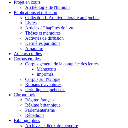
Projet en cours
Archéologie de l'humour
Publications et diffusion
Collection L'Archive littéraire au Québec
Livres
Articles / Chapîtres de livre
Thèses et mémoires
Activités de diffusion
Dernières parutions
À paraître
Auteurs étudiés
Corpus étudiés
Corpus général de la conquête des lettres
Manuscrits
Imprimés
Corpus sur l'Utopie
Romans d'aventures
Périodiques québécois
Chronologie
Régime français
Régime britannique
Parlementarisme
Rébellions
Bibliographies
Archives et lieux de mémoire