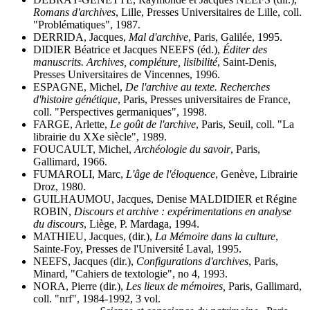
Romans d'archives
, Lille, Presses Universitaires de Lille, coll.
"Problématiques", 1987.
DERRIDA, Jacques,
Mal d'archive
, Paris, Galilée, 1995.
DIDIER Béatrice et Jacques NEEFS (éd.),
Éditer des
manuscrits. Archives, compléture, lisibilité
, Saint-Denis,
Presses Universitaires de Vincennes, 1996.
ESPAGNE, Michel,
De l'archive au texte. Recherches
d'histoire génétique
, Paris, Presses universitaires de France,
coll. "Perspectives germaniques", 1998.
FARGE, Arlette,
Le goût de l'archive
, Paris, Seuil, coll. "La
librairie du XXe siècle", 1989.
FOUCAULT, Michel,
Archéologie du savoir
, Paris,
Gallimard, 1966.
FUMAROLI, Marc,
L'âge de l'éloquence
, Genève, Librairie
Droz, 1980.
GUILHAUMOU, Jacques, Denise MALDIDIER et Régine
ROBIN,
Discours et archive : expérimentations en analyse
du discours
, Liège, P. Mardaga, 1994.
MATHIEU, Jacques, (dir.),
La Mémoire
dans la culture
,
Sainte-Foy, Presses de l'Université Laval, 1995.
NEEFS, Jacques (dir.),
Configurations d'archives
, Paris,
Minard, "Cahiers de textologie", no 4, 1993.
NORA, Pierre (dir.),
Les lieux de mémoires,
Paris, Gallimard,
coll. "nrf", 1984-1992, 3 vol.