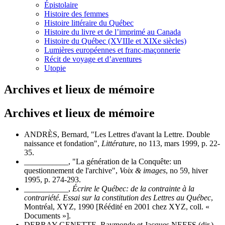
Épistolaire
Histoire des femmes
Histoire littéraire du Québec
Histoire du livre et de l’imprimé au Canada
Histoire du Québec (XVIIIe et XIXe siècles)
Lumières européennes et franc-maçonnerie
Récit de voyage et d’aventures
Utopie
Archives et lieux de mémoire
Archives et lieux de mémoire
ANDRÈS, Bernard, "Les Lettres d'avant la Lettre. Double
naissance et fondation",
Littérature
, no 113, mars 1999, p. 22-
35.
___________, "La génération de la Conquête: un
questionnement de l'archive",
Voix & images
, no 59, hiver
1995, p. 274-293.
___________,
Écrire le Québec: de la contrainte à la
contrariété. Essai sur la constitution des Lettres au Québec
,
Montréal, XYZ, 1990 [Réédité en 2001 chez XYZ, coll. «
Documents »].
DEBRAY-GENETTE, Raymonde et Jacques NEEFS (dir.),