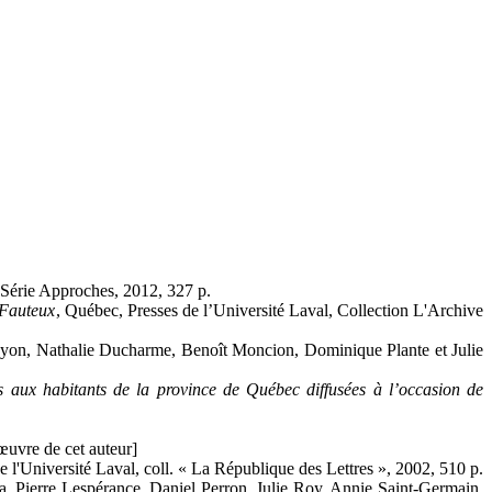
- Série Approches, 2012, 327 p.
 Fauteux
, Québec, Presses de l’Université Laval, Collection L'Archive
Doyon, Nathalie Ducharme, Benoît Moncion, Dominique Plante et Julie
 aux habitants de la province de Québec diffusées à l’occasion de
œuvre de cet auteur]
e l'Université Laval, coll. « La République des Lettres », 2002, 510 p.
 Pierre Lespérance, Daniel Perron, Julie Roy, Annie Saint-Germain,