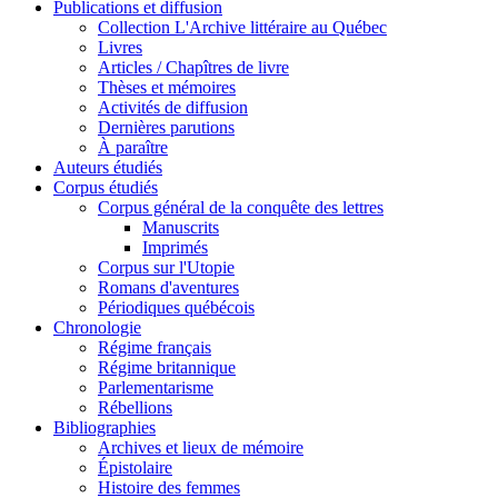
Publications et diffusion
Collection L'Archive littéraire au Québec
Livres
Articles / Chapîtres de livre
Thèses et mémoires
Activités de diffusion
Dernières parutions
À paraître
Auteurs étudiés
Corpus étudiés
Corpus général de la conquête des lettres
Manuscrits
Imprimés
Corpus sur l'Utopie
Romans d'aventures
Périodiques québécois
Chronologie
Régime français
Régime britannique
Parlementarisme
Rébellions
Bibliographies
Archives et lieux de mémoire
Épistolaire
Histoire des femmes