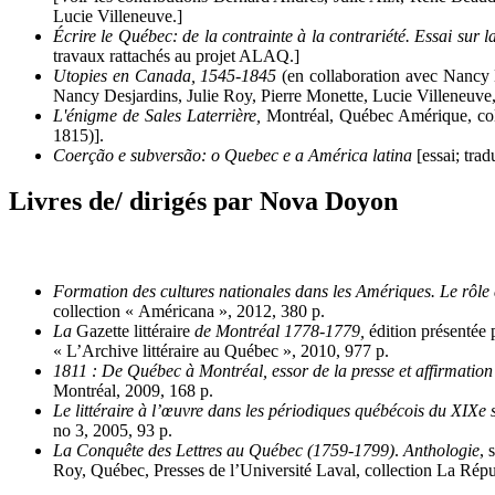
Lucie Villeneuve.]
Écrire le Québec: de la contrainte à la contrariété. Essai sur la
travaux rattachés au projet ALAQ.]
Utopies en Canada, 1545-1845
(en collaboration avec Nancy D
Nancy Desjardins, Julie Roy, Pierre Monette, Lucie Villeneuve
L'énigme de Sales Laterrière,
Montréal, Québec Amérique, coll
1815)].
Coerção e subversão: o Quebec e a América latina
[essai; tra
Livres de/ dirigés par Nova Doyon
Formation des cultures nationales dans les Amériques. Le rôle d
collection « Américana », 2012, 380 p.
La
Gazette littéraire
de Montréal 1778-1779
,
édition présentée 
« L’Archive littéraire au Québec », 2010, 977 p.
1811 : De Québec à Montréal, essor de la presse et affirmatio
Montréal, 2009, 168 p.
Le littéraire à l’œuvre dans les périodiques québécois du XIXe s
no 3, 2005, 93 p.
La Conquête des Lettres au Québec (1759-1799)
.
Anthologie
, 
Roy, Québec, Presses de l’Université Laval, collection La Répu