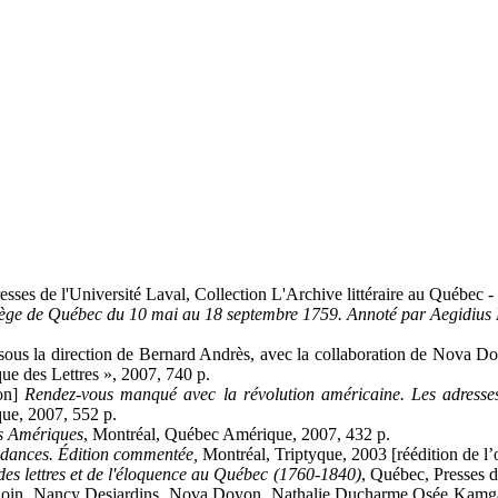
esses de l'Université Laval, Collection L'Archive littéraire au Québec 
iège de Québec du 10 mai au 18 septembre 1759. Annoté par Aegidius
 sous la direction de Bernard Andrès, avec la collaboration de Nova 
ue des Lettres », 2007, 740 p.
ion]
Rendez-vous manqué avec la révolution américaine. Les adresses
ue, 2007, 552 p.
es Amériques
, Montréal, Québec Amérique, 2007, 432 p.
ondances. Édition commentée,
Montréal, Triptyque, 2003 [réédition de l’
 des lettres et de l'éloquence au Québec (1760-1840)
, Québec, Presses d
audoin, Nancy Desjardins, Nova Doyon, Nathalie Ducharme,Osée Kamga,