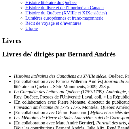
Histoire littéraire du Québec
Histoire du livre et de l’imprimé au Canada
Histoire du Québec (XVIIIe et XIXe siècles)
Lumières européennes et franc-maçonnerie
Récit de voyage et d’aventures
Utopie
Livres
Livres de/ dirigés par Bernard Andrès
Histoires littéraires des Canadiens au XVIIIe siècle
, Québec, Pr
[En collaboration avec Patricia Willemin-Andrès]
Journal du s
littéraire au Québec - Série Monuments, 2009, 258 p.
La Conquête
des Lettres au Québec (1759-1799). Anthologie
,
Roy, Québec, Presses de l'Université Laval, coll. « La Républiq
[En collaboration avec Pierre Monette, directeur de publicat
l’invasion américaine de 1775-1776
, Montréal, Québec Amériq
[En collaboration avec Gérard Bouchard]
Mythes et sociétés d
Les Mémoires de Pierre de Sales Laterrière, suivi de Corresp
[En collaboration avec Marc André Bernier],
Portrait des arts,
[Voir les contributions Bernard Andrès, Julie Alix, René Be