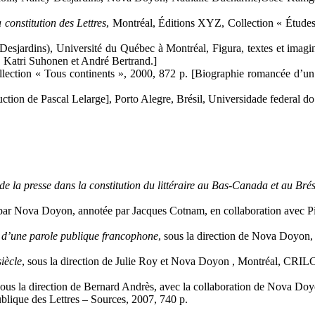
 constitution des Lettres
, Montréal, Éditions XYZ, Collection « Études
esjardins), Université du Québec à Montréal, Figura, textes et imagin
, Katri Suhonen et André Bertrand.]
ection « Tous continents », 2000, 872 p. [Biographie romancée d’un 
duction de Pascal Lelarge], Porto Alegre, Brésil, Universidade federal 
e la presse dans la constitution du littéraire au Bas-Canada et au Bré
par Nova Doyon, annotée par Jacques Cotnam, en collaboration avec Pie
n d’une parole publique francophone
, sous la direction de Nova Doyon, 
iècle
, sous la direction de Julie Roy et Nova Doyon , Montréal, CRIL
sous la direction de Bernard Andrès, avec la collaboration de Nova D
blique des Lettres – Sources, 2007, 740 p.