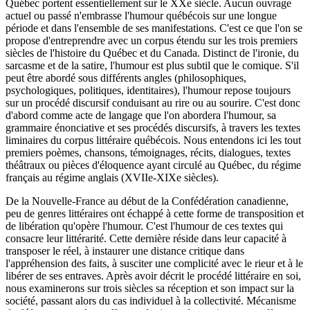
Québec portent essentiellement sur le XXe siècle. Aucun ouvrage
actuel ou passé n'embrasse l'humour québécois sur une longue
période et dans l'ensemble de ses manifestations. C'est ce que l'on se
propose d'entreprendre avec un corpus étendu sur les trois premiers
siècles de l'histoire du Québec et du Canada. Distinct de l'ironie, du
sarcasme et de la satire, l'humour est plus subtil que le comique. S'il
peut être abordé sous différents angles (philosophiques,
psychologiques, politiques, identitaires), l'humour repose toujours
sur un procédé discursif conduisant au rire ou au sourire. C'est donc
d'abord comme acte de langage que l'on abordera l'humour, sa
grammaire énonciative et ses procédés discursifs, à travers les textes
liminaires du corpus littéraire québécois. Nous entendons ici les tout
premiers poèmes, chansons, témoignages, récits, dialogues, textes
théâtraux ou pièces d'éloquence ayant circulé au Québec, du régime
français au régime anglais (XVIIe-XIXe siècles).
De la Nouvelle-France au début de la Confédération canadienne,
peu de genres littéraires ont échappé à cette forme de transposition et
de libération qu'opère l'humour. C'est l'humour de ces textes qui
consacre leur littérarité. Cette dernière réside dans leur capacité à
transposer le réel, à instaurer une distance critique dans
l'appréhension des faits, à susciter une complicité avec le rieur et à le
libérer de ses entraves. Après avoir décrit le procédé littéraire en soi,
nous examinerons sur trois siècles sa réception et son impact sur la
société, passant alors du cas individuel à la collectivité. Mécanisme