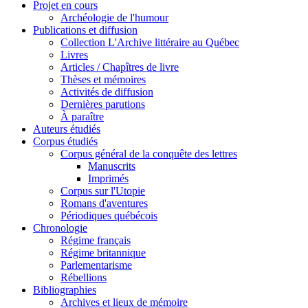
Projet en cours
Archéologie de l'humour
Publications et diffusion
Collection L'Archive littéraire au Québec
Livres
Articles / Chapîtres de livre
Thèses et mémoires
Activités de diffusion
Dernières parutions
À paraître
Auteurs étudiés
Corpus étudiés
Corpus général de la conquête des lettres
Manuscrits
Imprimés
Corpus sur l'Utopie
Romans d'aventures
Périodiques québécois
Chronologie
Régime français
Régime britannique
Parlementarisme
Rébellions
Bibliographies
Archives et lieux de mémoire