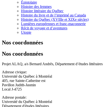
Épistolaire
Histoire des femmes
Histoire littéraire du Québec
Histoire du livre et de l’imprimé au Canada
Histoire du Québec (XVIIIe et XIXe siècles)
Lumières européennes et franc-maçonnerie
Récit de voyage et d’aventures
Utopie
Nos coordonnées
Nos coordonnées
Projet ALAQ, a/s Bernard Andrès, Département d’études littéraires
Adresse civique:
Université du Québec à Montréal
405, rue Sainte-Catherine est
Pavillon Judith-Jasmin
Local J-4725
Adresse postale:
Université du Québec à Montréal
Département d'études littéraires