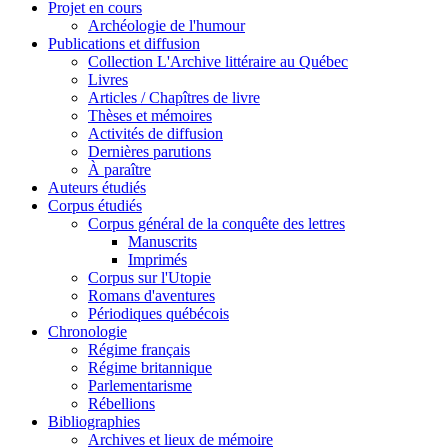
Projet en cours
Archéologie de l'humour
Publications et diffusion
Collection L'Archive littéraire au Québec
Livres
Articles / Chapîtres de livre
Thèses et mémoires
Activités de diffusion
Dernières parutions
À paraître
Auteurs étudiés
Corpus étudiés
Corpus général de la conquête des lettres
Manuscrits
Imprimés
Corpus sur l'Utopie
Romans d'aventures
Périodiques québécois
Chronologie
Régime français
Régime britannique
Parlementarisme
Rébellions
Bibliographies
Archives et lieux de mémoire