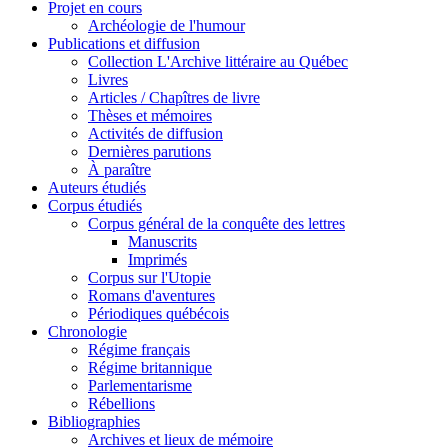
Projet en cours
Archéologie de l'humour
Publications et diffusion
Collection L'Archive littéraire au Québec
Livres
Articles / Chapîtres de livre
Thèses et mémoires
Activités de diffusion
Dernières parutions
À paraître
Auteurs étudiés
Corpus étudiés
Corpus général de la conquête des lettres
Manuscrits
Imprimés
Corpus sur l'Utopie
Romans d'aventures
Périodiques québécois
Chronologie
Régime français
Régime britannique
Parlementarisme
Rébellions
Bibliographies
Archives et lieux de mémoire