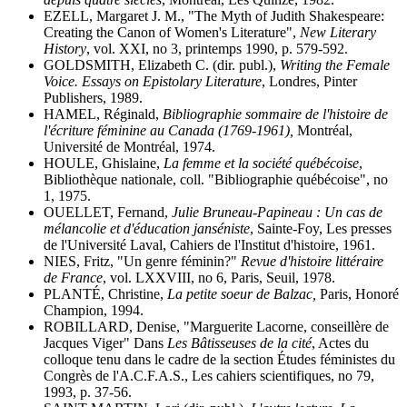
EZELL, Margaret J. M., "The Myth of Judith Shakespeare:
Creating the Canon of Women's Literature",
New Literary
History
, vol. XXI, no 3, printemps 1990, p. 579-592.
GOLDSMITH, Elizabeth C. (dir. publ.),
Writing the Female
Voice. Essays on Epistolary Literature
, Londres, Pinter
Publishers, 1989.
HAMEL, Réginald,
Bibliographie sommaire de l'histoire de
l'écriture féminine au Canada (1769-1961),
Montréal,
Université de Montréal, 1974.
HOULE, Ghislaine,
La femme et la société québécoise
,
Bibliothèque nationale, coll. "Bibliographie québécoise", no
1, 1975.
OUELLET, Fernand,
Julie Bruneau-Papineau : Un cas de
mélancolie et d'éducation janséniste
, Sainte-Foy, Les presses
de l'Université Laval, Cahiers de l'Institut d'histoire, 1961.
NIES, Fritz, "Un genre féminin?"
Revue d'histoire littéraire
de France
, vol. LXXVIII, no 6, Paris, Seuil, 1978.
PLANTÉ, Christine,
La petite soeur de Balzac,
Paris, Honoré
Champion, 1994.
ROBILLARD, Denise, "Marguerite Lacorne, conseillère de
Jacques Viger" Dans
Les Bâtisseuses de la cité
, Actes du
colloque tenu dans le cadre de la section Études féministes du
Congrès de l'A.C.F.A.S., Les cahiers scientifiques, no 79,
1993, p. 37-56.