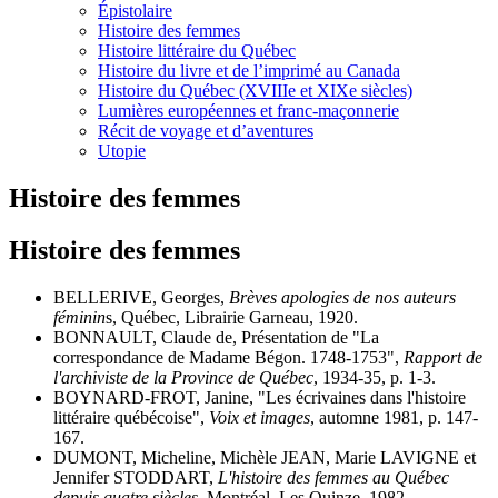
Épistolaire
Histoire des femmes
Histoire littéraire du Québec
Histoire du livre et de l’imprimé au Canada
Histoire du Québec (XVIIIe et XIXe siècles)
Lumières européennes et franc-maçonnerie
Récit de voyage et d’aventures
Utopie
Histoire des femmes
Histoire des femmes
BELLERIVE, Georges,
Brèves apologies de nos auteurs
féminin
s, Québec, Librairie Garneau, 1920.
BONNAULT, Claude de, Présentation de "La
correspondance de Madame Bégon. 1748-1753",
Rapport de
l'archiviste de la Province de Québec
, 1934-35, p. 1-3.
BOYNARD-FROT, Janine, "Les écrivaines dans l'histoire
littéraire québécoise",
Voix et images
, automne 1981, p. 147-
167.
DUMONT, Micheline, Michèle JEAN, Marie LAVIGNE et
Jennifer STODDART,
L'histoire des femmes au Québec
depuis quatre siècles
, Montréal, Les Quinze, 1982.