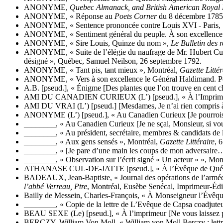
ANONYME,
Quebec Almanack, and British American Royal 
ANONYME, « Réponse au
Poets Corner
du 8 décembre 1785
ANONYME, « Sentence prononcée contre Louis XVI - Paris, 1
ANONYME, « Sentiment général du peuple. À son excellence 
ANONYME, « Sire Louis, Quinze du nom »,
Le Bulletin des 
ANONYME, « Suite de l’élégie du naufrage de Mr. Hubert Curé de
désigné », Québec, Samuel Neilson, 26 septembre 1792.
ANONYME, « Tant pis, tant mieux », Montréal,
Gazette Littér
ANONYME, « Vers à son excellence le Général Haldimand. Pour
A.B. [pseud.], « Énigme [Des plantes que l’on trouve en cent 
AMI DU CANADIEN CURIEUX (L’) [pseud.], « À l’Imprimeur [
AMI DU VRAI (L’) [pseud.] [Mesdames, Je n’ai rien compris à l
ANONYME (L’) [pseud.], « Au Canadien Curieux [Je pourrois,
________, « Au Canadien Curieux [Je ne sçai, Monsieur, si vo
________, « Au président, secrétaire, membres & candidats de
________, « Aux gens sensés », Montréal,
Gazette Littéraire
, 
________, « [Je pare d’une main les coups de mon adversaire
________, « Observation sur l’écrit signé « Un acteur » », Mon
ATHANASE CUL-DE-JATTE [pseud.], « À l’Évêque de Québec [A
BADEAUX, Jean-Baptiste, « Journal des opérations de l’armée
l’abbé Verreau, Ptre
, Montréal, Eusèbe Senécal, Imprimeur-Édi
Bailly de Messein, Charles-François, « À Monseigneur l’Évê
________, « Copie de la lettre de L’Evêque de Capsa coadjute
BEAU SEXE (Le) [pseud.], « À l’imprimeur [Ne vous laissez pas
BERCZY, William Von Moll, « William von Moll Berczy : lettr