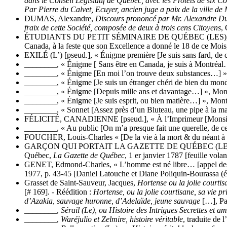
dans le Conseil Législatif de Quebec, avec les Protêts de six C
Par Pierre du Calvet, Ecuyer, ancien juge a paix de la ville de
DUMAS, Alexandre,
Discours prononcé par Mr. Alexandre Dum
fraix de cette Société, composée de deux à trois cens Citoyens
,
ÉTUDIANTS DU PETIT SÉMINAIRE DE QUÉBEC (LES), « Ode chan
Canada, à la feste que son Excellence a donné le 18 de ce Mois
EXILÉ (L’) [pseud.], « Énigme première [Je suis sans fard, de 
________, « Énigme [ Sans être en Canada, je suis à Montréal
________, « Énigme [En moi l’on trouve deux substances…] »
________, « Énigme [Je suis un étranger chéri de bien du mo
________, « Énigme [Depuis mille ans et davantage…] », Mon
________, « Énigme [Je suis esprit, ou bien matière…] », Mont
________, « Sonnet [Assez près d’un Bluteau, une pipe à la m
FÉLICITÉ, CANADIENNE [pseud.], « À l’Imprimeur [Monsieur, 
________, « Au public [On m’a presque fait une querelle, de 
FOUCHER, Louis-Charles « [De la vie à la mort & du néant à 
GARÇON QUI PORTAIT LA GAZETTE DE QUÉBEC (LE) [pseu
Québec,
La Gazette
de Québec
, 1 er janvier 1787 [feuille volan
GENET, Edmond-Charles, « L’homme est né libre… [appel des
1977, p. 43-45 [Daniel Latouche et Diane Poliquin-Bourassa (éd
Grasset de Saint-Sauveur, Jacques,
Hortense ou la jolie courtis
[# 169]. - Réédition :
Hortense, ou la jolie courtisane, sa vie p
d’Azakia, sauvage huronne, d’Adelaïde, jeune sauvage
[…], Pa
________,
Sérail (Le), ou Histoire des Intrigues Secrettes e
________,
Waréjulio et Zelmire, histoire véritable
, traduite de l