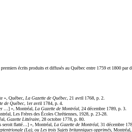
s premiers écrits produits et diffusés au Québec entre 1759 et 1800 par 
te », Québec,
La Gazette
de Québec
, 21 avril 1768, p. 2.
te
de Québec
, 1er avril 1784, p. 4.
er …] », Montréal,
La Gazette
de Montréal
, 24 décembre 1789, p. 3.
ntréal, Les Frères des Écoles Chrétiennes, 1928, p. 23-28.
éal,
Gazette Littéraire
, 28 octobre 1778, p. 80.
eroit flatté…] », Montréal,
La Gazette
de Montréal
, 31 décembre 178
eptentrionale (La), ou Les trois Sujets britanniques opprimés
, Montréal,