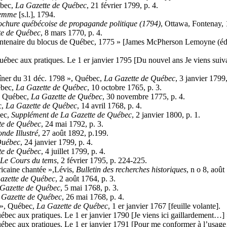
ébec,
La Gazette
de Québec
, 21 février 1799, p. 4.
femme
[s.l.], 1794.
chure québécoise de propagande politique (1794)
, Ottawa, Fontenay, 
te
de Québec
, 8 mars 1770, p. 4.
tenaire du blocus de Québec, 1775 » [James McPherson Lemoyne (éd
c aux pratiques. Le 1 er janvier 1795 [Du nouvel ans Je viens suiv
er du 31 déc. 1798 », Québec,
La Gazette
de Québec
, 3 janvier 1799,
ébec,
La Gazette
de Québec
, 10 octobre 1765, p. 3.
,
Québec,
La Gazette
de Québec
, 30 novembre 1775, p. 4.
c,
La Gazette
de Québec
, 14 avril 1768, p. 4.
bec,
Supplément de La Gazette de Québec
, 2 janvier 1800, p. 1.
te
de Québec
, 24 mai 1792, p. 3.
nde Illustré
, 27 août 1892, p.199.
uébec
, 24 janvier 1799, p. 4.
te
de Québec
, 4 juillet 1799, p. 4.
 Le Cours du tems
, 2 février 1795, p. 224-225.
caine chantée »,Lévis,
Bulletin des recherches historiques
, n o 8, aoû
azette
de Québec
, 2 août 1764, p. 3.
Gazette
de Québec
, 5 mai 1768, p. 3.
 Gazette
de Québec
, 26 mai 1768, p. 4.
 », Québec,
La Gazette
de Québec
, 1 er janvier 1767 [feuille volante].
c aux pratiques. Le 1 er janvier 1790 [Je viens ici gaillardement…]
ec aux pratiques. Le 1 er janvier 1791 [Pour me conformer à l’usa