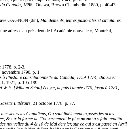
s du Canada, 1888
, Ottawa, Brown Chamberlin, 1889, p. 40-43.
Octave GAGNON (dir.),
Mandements, lettres pastorales et circulaires
resse au président de l’Académie nouvelle », Montréal,
r 1778, p. 2-3.
4 novembre 1790, p. 1.
 à l’histoire constitutionnelle du Canada, 1759-1774, choisis et
p.1, 1921, p. 195-199.
 à W. S. [William Seton] écuyer, depuis l'année l770, jusqu'à 1781,
Gazette Littéraire
, 21 octobre 1778, p. 77.
.
re a messieurs les Canadiens, Où sont fidèlement exposés les actes
bec, & sur la forme de Gouvernement le plus propre à y faire renaître
des nouvelles du 4 & 10 de Mai dernier, sur ce qui s’est passé en Avril