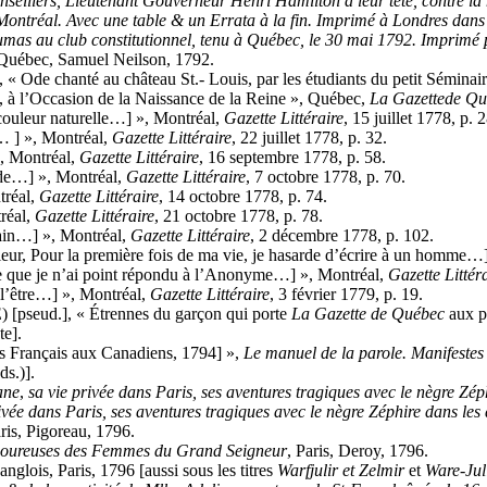
onseillers, Lieutenant Gouverneur Henri Hamilton à leur tête, contre la 
 Montréal. Avec une table & un Errata à la fin. Imprimé à Londres dans 
as au club constitutionnel, tenu à Québec, le 30 mai 1792. Imprimé p
 Québec, Samuel Neilson, 1792.
té au château St.- Louis, par les étudiants du petit Séminaire d
, à l’Occasion de la Naissance de la Reine », Québec,
La Gazette
de Qu
couleur naturelle…] », Montréal,
Gazette Littéraire
, 15 juillet 1778, p. 2
… ] », Montréal,
Gazette Littéraire
, 22 juillet 1778, p. 32.
, Montréal,
Gazette Littéraire
, 16 septembre 1778, p. 58.
nde…] », Montréal,
Gazette Littéraire
, 7 octobre 1778, p. 70.
tréal,
Gazette Littéraire
, 14 octobre 1778, p. 74.
réal,
Gazette Littéraire
, 21 octobre 1778, p. 78.
ain…] », Montréal,
Gazette Littéraire
, 2 décembre 1778, p. 102.
Pour la première fois de ma vie, je hasarde d’écrire à un homme…]
ce que je n’ai point répondu à l’Anonyme…] », Montréal,
Gazette Littér
l’être…] », Montréal,
Gazette Littéraire
, 3 février 1779, p. 19.
d.], « Étrennes du garçon qui porte
La Gazette
de Québec
aux p
te].
 Français aux Canadiens, 1794] »,
Le manuel de la parole. Manifestes
s.)].
ane
,
sa vie privée dans Paris, ses aventures tragiques avec le nègre Zép
rivée dans Paris, ses aventures tragiques avec le nègre Zéphire dans les
ris, Pigoreau, 1796.
t amoureuses des Femmes du Grand Seigneur
, Paris, Deroy, 1796.
’anglois, Paris, 1796 [aussi sous les titres
Warfjulir et Zelmir
et
Ware-Juli