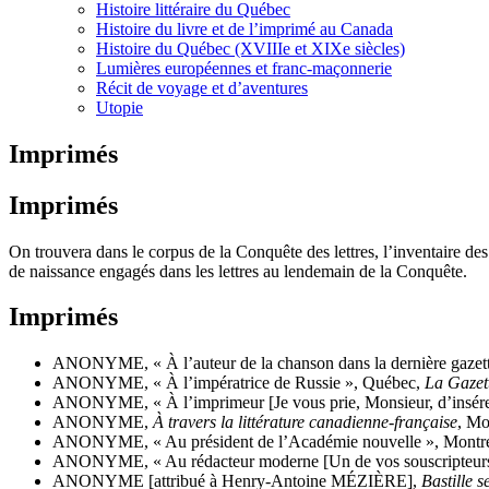
Histoire littéraire du Québec
Histoire du livre et de l’imprimé au Canada
Histoire du Québec (XVIIIe et XIXe siècles)
Lumières européennes et franc-maçonnerie
Récit de voyage et d’aventures
Utopie
Imprimés
Imprimés
On trouvera dans le corpus de la Conquête des lettres, l’inventaire de
de naissance engagés dans les lettres au lendemain de la Conquête.
Imprimés
ANONYME, « À l’auteur de la chanson dans la dernière gazet
ANONYME, « À l’impératrice de Russie », Québec,
La Gazet
ANONYME, « À l’imprimeur [Je vous prie, Monsieur, d’insér
ANONYME,
À travers la littérature canadienne-française
, Mo
ANONYME, « Au président de l’Académie nouvelle », Montr
ANONYME, « Au rédacteur moderne [Un de vos souscripteurs s
ANONYME [attribué à Henry-Antoine MÉZIÈRE],
Bastille s