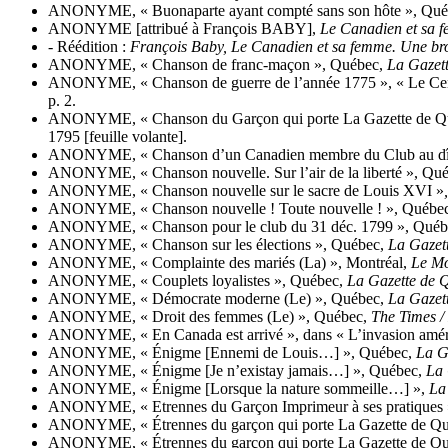
ANONYME, « Buonaparte ayant compté sans son hôte », Qu
ANONYME [attribué à François BABY],
Le Canadien et sa 
- Réédition :
François Baby, Le Canadien et sa femme. Une bro
ANONYME, « Chanson de franc-maçon », Québec,
La Gazet
ANONYME, « Chanson de guerre de l’année 1775 », « Le Cen
p. 2.
ANONYME, « Chanson du Garçon qui porte La Gazette de Québe
1795 [feuille volante].
ANONYME, « Chanson d’un Canadien membre du Club au dîn
ANONYME, « Chanson nouvelle. Sur l’air de la liberté », Qu
ANONYME, « Chanson nouvelle sur le sacre de Louis XVI »
ANONYME, « Chanson nouvelle ! Toute nouvelle ! », Québe
ANONYME, « Chanson pour le club du 31 déc. 1799 », Qué
ANONYME, « Chanson sur les élections », Québec,
La Gazet
ANONYME, « Complainte des mariés (La) », Montréal,
Le Mo
ANONYME, « Couplets loyalistes », Québec,
La Gazette
de Q
ANONYME, « Démocrate moderne (Le) », Québec,
La Gazet
ANONYME, « Droit des femmes (Le) », Québec,
The Times /
ANONYME, « En Canada est arrivé », dans « L’invasion améri
ANONYME, « Énigme [Ennemi de Louis…] », Québec,
La G
ANONYME, « Énigme [Je n’existay jamais…] », Québec,
La 
ANONYME, « Énigme [Lorsque la nature sommeille…] »,
La
ANONYME, « Etrennes du Garçon Imprimeur à ses pratiques
ANONYME, « Étrennes du garçon qui porte La Gazette de Québe
ANONYME, « Étrennes du garçon qui porte La Gazette de Québ