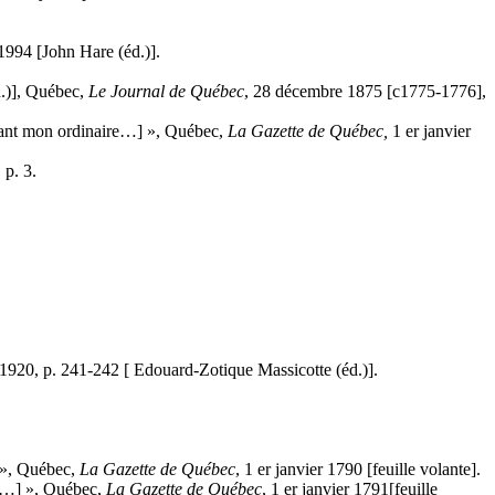
1994 [John Hare (éd.)].
.)], Québec,
Le Journal de Québec
, 28 décembre 1875 [c1775-1776],
ant mon ordinaire…] », Québec,
La Gazette de Québec,
1 er janvier
 p. 3.
t 1920, p. 241-242 [ Edouard-Zotique Massicotte (éd.)].
 », Québec,
La Gazette
de Québec
, 1 er janvier 1790 [feuille volante].
ge…] », Québec,
La Gazette
de Québec
, 1 er janvier 1791[feuille