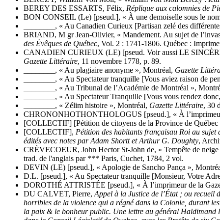
BEREY DES ESSARTS, Félix,
Réplique aux calomnies de Pie
BON CONSEIL (Le) [pseud.], « À une demoiselle sous le nom 
________, « Au Canadien Curieux [Partisan zelé des différent
BRIAND, M gr Jean-Olivier, « Mandement. Au sujet de l’inv
des Évêques de Québec
, Vol. 2 : 1741-1806. Québec : Imprime
CANADIEN CURIEUX (LE) [pseud. Voir aussi LE SINCÈRE ET
Gazette Littéraire
, 11 novembre 1778, p. 89.
________, « Au plagiaire anonyme », Montréal,
Gazette Littér
________, « Au Spectateur tranquille [Vous aviez raison de p
________, « Au Tribunal de l’Académie de Montréal », Montr
________, « Au Spectateur Tranquille [Vous vous rendez donc
________, « Zélim histoire », Montréal,
Gazette Littéraire
, 30 
CHRONONHOTHONTHOLOGUS [pseud.], « À l’imprimeur de 
[COLLECTIF] [Pétition de citoyens de la Province de Québec p
[COLLECTIF],
Pétition des habitants français
au Roi au sujet 
édités avec notes par Adam Shortt et Arthur G. Doughty
, Arch
CRÈVECOEUR, John Hector St-John de, « Tempête de neige au
trad. de l'anglais par *** Paris, Cuchet, 1784, 2 vol.
DEVIN (LE) [pseud.], « Apologie de Sancho Pança », Montré
D.L. [pseud.], « Au Spectateur tranquille [Monsieur, Votre Ad
DOROTHÉ ATTRISTÉE [pseud.], « À l’imprimeur de la Gazet
DU CALVET, Pierre,
Appel à la Justice de l’État ; ou recueil 
horribles de la violence qui a régné dans la Colonie, durant le
la paix & le bonheur public. Une lettre au général Haldimand lu