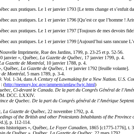
c aux pratiques. Le 1 er janvier 1793 [Le tems change et s’enfuit d
ec aux pratiques. Le 1 er janvier 1796 [Qu’est ce que l’homme ! Ar
c aux pratiques. Le 1 er janvier 1797 [Toujours de mes devoirs fid
c aux pratiques. Le 1 er janvier 1799 [Aujourd’hui sans rancune L’
Nouvelle Imprimerie, Rue des Jardins, 1799, p. 23-25 et p. 52-56.
0 janvier », Québec,
La Gazette
de Québec
, 17 janvier 1799, p. 4.
La Gazette
de Montréal,
10 janvier 1788, p. 4.
», Québec,
La Gazette
de Québec
, 1 er janvier 1792 [feuille volante].
e
de Montréal
, 5 mars 1789, p. 3-4.
9.
Vol. 1-34, dans
A Century of Lawmaking for a New Nation. U.S. Co
: (
http://memory.loc.gov/ammem/amlaw/lwjc.html
)
Quebec, Ci-devant le Canada. De la part du Congrés Général de l’Améri
et, M. DCC. LXXIV.
vince de Quebec. De la part du Congrés général de l’Amérique Septentr
c,
La Gazette
de Québec
, 22 novembre 1792, p. 4.
edings of the British and other Protestants Inhabitants of the Provinc
d.)], p. 112-114.
ns historiques », Québec,
Le Foyer Canadien
, 1865 [c1775-1776], t. 3
in de Québec », Québec,
La Gazette
de Québec
, 22 mars 1792.