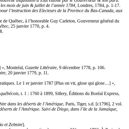
nouvelle Inquisition d’Etat établie par le Gouverneur & son parti.
les mois de juin & juillet de l’année 1784,
Londres, 1784, p. 1-17.
our l’instruction des Electeurs de la Province du Bas-Canada, aux
e Québec, à l’honorable Guy Carleton, Gouverneur général du
ébec
, 25 janvier 1770, p. 4.
8.
 », Montréal,
Gazette Littéraire
, 9 décembre 1778, p. 106.
aire
, 20 janvier 1779, p. 11.
ratiques. Le 1 er janvier 1787 [Plus on vit, glose qui glose…] »
,
 québécois
, t. 1 : 1760 à 1899, Sillery, Éditions du Boréal Express,
hire dans les déserts de l’Amérique
, Paris, Tiger, s.d. [c1796], 2 vol.
 déserts de l’Amérique. Suivi de Diego, dans l’ile de la Jamaïque,
o et Zelmire
].