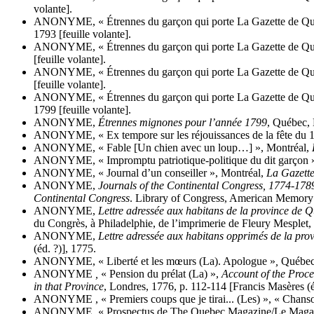
volante].
ANONYME, « Étrennes du garçon qui porte La Gazette de Québe
1793 [feuille volante].
ANONYME, « Étrennes du garçon qui porte La Gazette de Québ
[feuille volante].
ANONYME, « Étrennes du garçon qui porte La Gazette de Québe
[feuille volante].
ANONYME, « Étrennes du garçon qui porte La Gazette de Québe
1799 [feuille volante].
ANONYME,
Étrennes mignones pour l’année 1799
, Québec, 
ANONYME, « Ex tempore sur les réjouissances de la fête du 1
ANONYME, « Fable [Un chien avec un loup…] », Montréal,
ANONYME, « Impromptu patriotique-politique du dit garçon 
ANONYME, « Journal d’un conseiller », Montréal,
La Gazett
ANONYME,
Journals of the Continental Congress, 1774-178
Continental Congress
. Library of Congress, American Memory 
ANONYME,
Lettre adressée aux habitans de la province de 
du Congrès, à Philadelphie, de l’imprimerie de Fleury Mespl
ANONYME,
Lettre adressée aux habitans opprimés de la pro
(éd. ?)], 1775.
ANONYME, « Liberté et les mœurs (La). Apologue »
,
Québe
ANONYME
,
« Pension du prélat (La) »,
Account of the Proce
in that Province
, Londres, 1776, p. 112-114 [Francis Masères (é
ANONYME , « Premiers coups que je tirai... (Les) », « Chanso
ANONYME, « Prospectus de The Quebec Magazine/Le Magas