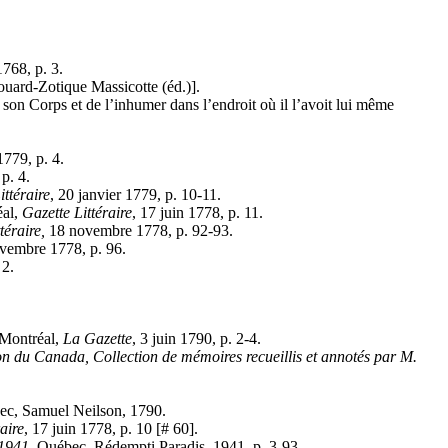
768, p. 3.
ouard-Zotique Massicotte (éd.)].
on Corps et de l’inhumer dans l’endroit où il l’avoit lui même
1779, p. 4.
p. 4.
ittéraire
, 20 janvier 1779, p. 10-11.
éal,
Gazette Littéraire
, 17 juin 1778, p. 11.
téraire,
18 novembre 1778, p. 92-93.
vembre 1778, p. 96.
 2.
Montréal,
La Gazette
, 3 juin 1790, p. 2-4.
on du Canada, Collection de mémoires recueillis et annotés par M.
bec, Samuel Neilson, 1790.
aire
, 17 juin 1778, p. 10 [# 60].
-1941
, Québec, Rédempti Paradis, 1941, p. 3-93.