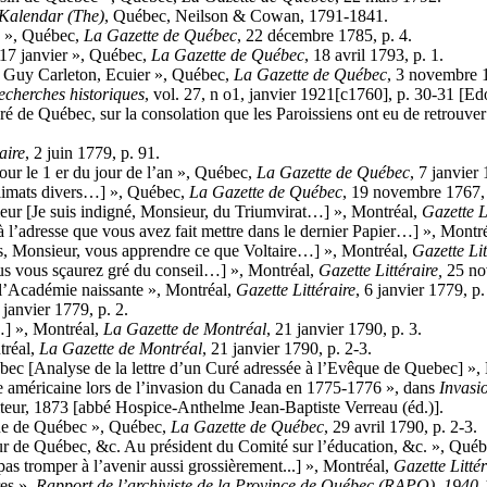
Kalendar (The)
, Québec, Neilson & Cowan, 1791-1841.
 », Québec,
La Gazette
de Québec
, 22 décembre 1785, p. 4.
7 janvier », Québec,
La Gazette
de Québec
, 18 avril 1793, p. 1.
Guy Carleton, Ecuier », Québec,
La Gazette
de Québec
, 3 novembre 1
recherches historiques
, vol. 27, n o1, janvier 1921[c1760], p. 30-31 [Ed
 Québec, sur la consolation que les Paroissiens ont eu de retrouver s
aire
, 2 juin 1779, p. 91.
 le 1 er du jour de l’an », Québec,
La Gazette
de Québec
, 7 janvier 
climats divers…] », Québec,
La Gazette
de Québec
, 19 novembre 1767, 
Je suis indigné, Monsieur, du Triumvirat…] », Montréal,
Gazette L
’adresse que vous avez fait mettre dans le dernier Papier…] », Montr
 Monsieur, vous apprendre ce que Voltaire…] », Montréal,
Gazette Lit
us vous sçaurez gré du conseil…] », Montréal,
Gazette Littéraire,
25 no
 l’Académie naissante », Montréal,
Gazette Littéraire
, 6 janvier 1779, p.
6 janvier 1779, p. 2.
…] », Montréal,
La Gazette
de Montréal
, 21 janvier 1790, p. 3.
tréal,
La Gazette
de Montréal
, 21 janvier 1790, p. 2-3.
nalyse de la lettre d’un Curé adressée à l’Evêque de Quebec] », 
 américaine lors de l’invasion du Canada en 1775-1776 », dans
Invasi
teur, 1873 [abbé Hospice-Anthelme Jean-Baptiste Verreau (éd.)].
que de Québec », Québec,
La Gazette
de Québec
, 29 avril 1790, p. 2-3.
ur de Québec, &c. Au président du Comité sur l’éducation, &c. », Qué
 tromper à l’avenir aussi grossièrement...] », Montréal,
Gazette Littér
es »,
Rapport de l’archiviste de la Province de Québec (RAPQ), 1940