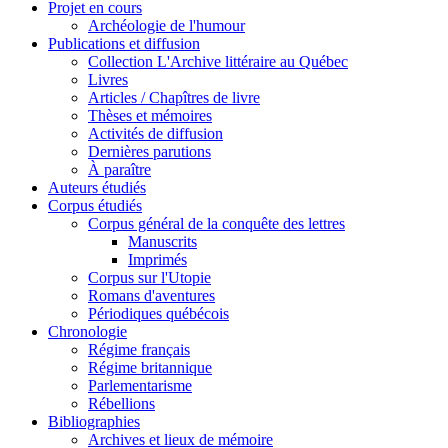
Projet en cours
Archéologie de l'humour
Publications et diffusion
Collection L'Archive littéraire au Québec
Livres
Articles / Chapîtres de livre
Thèses et mémoires
Activités de diffusion
Dernières parutions
À paraître
Auteurs étudiés
Corpus étudiés
Corpus général de la conquête des lettres
Manuscrits
Imprimés
Corpus sur l'Utopie
Romans d'aventures
Périodiques québécois
Chronologie
Régime français
Régime britannique
Parlementarisme
Rébellions
Bibliographies
Archives et lieux de mémoire