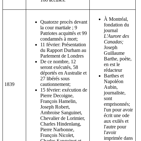
À Montréal,
Quatorze procès devant
fondation du
la cour martiale ; 9
journal
Patriotes acquittés et 99
L'Aurore des
condamnés à mort;
Canadas;
11 février: Présentation
Joseph
du Rapport Durham au
Guillaume
Parlement de Londres
Barthe, poète,
De ce nombre, 12
en est le
seront exécutés, 58
rédacteur
déportés en Australie et
Barthes et
27 libérés sous
Napoléon
1839
cautionnement;
Aubin,
15 février: exécution de
journaliste,
Pierre Decoigne,
sont
François Hamelin,
emprisonnés;
Joseph Robert,
l'un pour avoir
Ambroise Sanguinet,
écrit une ode
Chevalier de Lorimier,
aux exilés et
Charles Hindenlang,
l'autre pour
Pierre Narbonne,
l'avoir
François Nicolet,
imprimée dans
Charles Sanguinet et