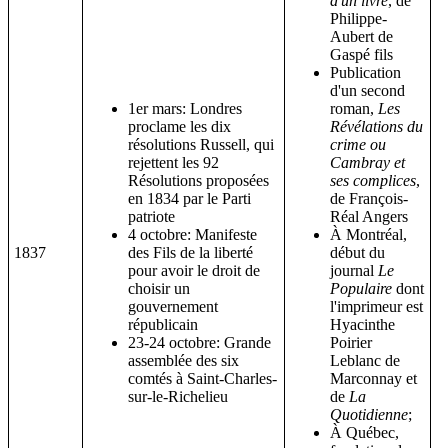
d'un livre
, de
Philippe-
Aubert de
Gaspé fils
Publication
d'un second
1er mars: Londres
roman,
Les
proclame les dix
Révélations du
résolutions Russell, qui
crime ou
rejettent les 92
Cambray et
Résolutions proposées
ses complices
,
en 1834 par le Parti
de François-
patriote
Réal Angers
4 octobre: Manifeste
À Montréal,
1837
des Fils de la liberté
début du
pour avoir le droit de
journal
Le
choisir un
Populaire
dont
gouvernement
l'imprimeur est
républicain
Hyacinthe
23-24 octobre: Grande
Poirier
assemblée des six
Leblanc de
comtés à Saint-Charles-
Marconnay et
sur-le-Richelieu
de
La
Quotidienne
;
À Québec,