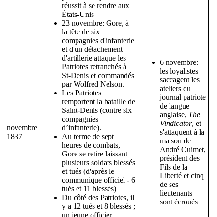
réussit à se rendre aux
États-Unis
23 novembre: Gore, à
la tête de six
compagnies d'infanterie
et d'un détachement
d'artillerie attaque les
6 novembre:
Patriotes retranchés à
les loyalistes
St-Denis et commandés
saccagent les
par Wolfred Nelson.
ateliers du
Les Patriotes
journal patriote
remportent la bataille de
de langue
Saint-Denis (contre six
anglaise,
The
compagnies
Vindicator
, et
novembre
d’infanterie).
s'attaquent à la
1837
Au terme de sept
maison de
heures de combats,
André Ouimet,
Gore se retire laissant
président des
plusieurs soldats blessés
Fils de la
et tués (d'après le
Liberté et cinq
communique officiel - 6
de ses
tués et 11 blessés)
lieutenants
Du côté des Patriotes, il
sont écroués
y a 12 tués et 8 blessés ;
un jeune officier