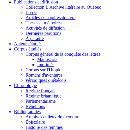
Publications et diffusion
Collection L'Archive littéraire au Québec
Livres
Articles / Chapîtres de livre
Thèses et mémoires
Activités de diffusion
Dernières parutions
À paraître
Auteurs étudiés
Corpus étudiés
Corpus général de la conquête des lettres
Manuscrits
Imprimés
Corpus sur l'Utopie
Romans d'aventures
Périodiques québécois
Chronologie
Régime français
Régime britannique
Parlementarisme
Rébellions
Bibliographies
Archives et lieux de mémoire
Épistolaire
Histoire des femmes