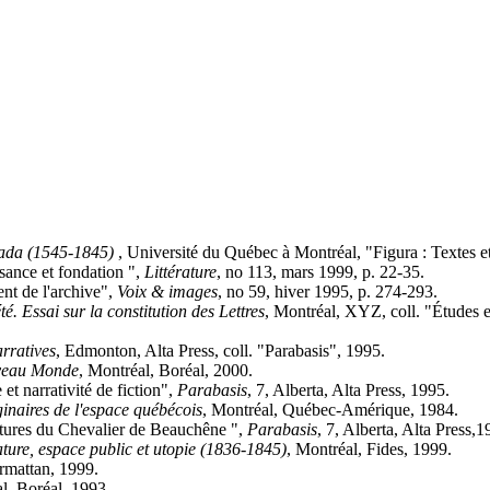
ada (1545-1845)
, Université du Québec à Montréal, "Figura : Textes et
sance et fondation ",
Littérature
, no 113, mars 1999, p. 22-35.
nt de l'archive",
Voix & images
, no 59, hiver 1995, p. 274-293.
é. Essai sur la constitution des Lettres
, Montréal, XYZ, coll. "Études
arratives
, Edmonton, Alta Press, coll. "Parabasis", 1995.
uveau Monde
, Montréal, Boréal, 2000.
 narrativité de fiction",
Parabasis
, 7, Alberta, Alta Press, 1995.
ginaires de l'espace québécois
, Montréal, Québec-Amérique, 1984.
ures du Chevalier de Beauchêne ",
Parabasis
, 7, Alberta, Alta Press,1
ature, espace public et utopie (1836-1845)
, Montréal, Fides, 1999.
armattan, 1999.
l, Boréal, 1993.