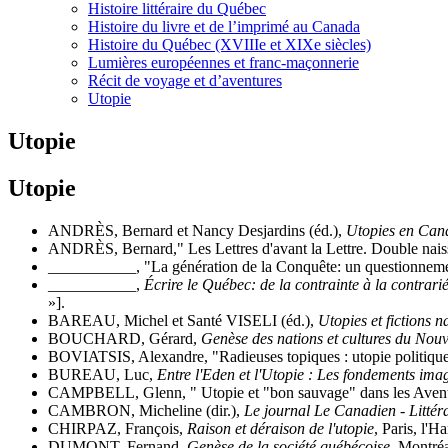
Histoire littéraire du Québec
Histoire du livre et de l’imprimé au Canada
Histoire du Québec (XVIIIe et XIXe siècles)
Lumières européennes et franc-maçonnerie
Récit de voyage et d’aventures
Utopie
Utopie
Utopie
ANDRÈS, Bernard et Nancy Desjardins (éd.),
Utopies en Can
ANDRÈS, Bernard," Les Lettres d'avant la Lettre. Double nais
___________, "La génération de la Conquête: un questionneme
___________,
Écrire le Québec: de la contrainte à la contrariét
»].
BAREAU, Michel et Santé VISELI (éd.),
Utopies et fictions n
BOUCHARD, Gérard,
Genèse des nations et cultures du No
BOVIATSIS, Alexandre, "Radieuses topiques : utopie politique et
BUREAU, Luc,
Entre l'Eden et l'Utopie : Les fondements ima
CAMPBELL, Glenn, " Utopie et "bon sauvage" dans les Avent
CAMBRON, Micheline (dir.),
Le journal Le Canadien - Littér
CHIRPAZ, François,
Raison et déraison de l'utopie
, Paris, l'H
DUMONT, Fernand,
Genèse de la société québécoise
, Montréa