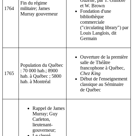
Gazette
, par T. Gilmore
Fin du régime
et W. Brown
1764
militaire; James
Fondation d'une
Murray gouverneur
bibliothèque
commerciale
("circulating library") par
Louis Langlois, dit
Germain
Ouverture de la première
salle de Théâtre
Population du Québec
francophone à Québec,
: 70 000 hab.; 8900
1765
Chez King
hab. à Québec ; 5800
Début de l'enseignement
hab. à Montréal
classique au Séminaire
de Québec
Rappel de James
Murray; Guy
Carleton,
lieutenant-
gouverneur;
Le clergé