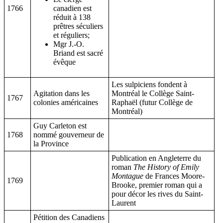
1766
canadien est
réduit à 138
prêtres séculiers
et réguliers;
Mgr J.-O.
Briand est sacré
évêque
Les sulpiciens fondent à
Agitation dans les
Montréal le Collège Saint-
1767
colonies américaines
Raphaël (futur Collège de
Montréal)
Guy Carleton est
1768
nommé gouverneur de
la Province
Publication en Angleterre du
roman
The History of Emily
Montague
de Frances Moore-
1769
Brooke, premier roman qui a
pour décor les rives du Saint-
Laurent
Pétition des Canadiens