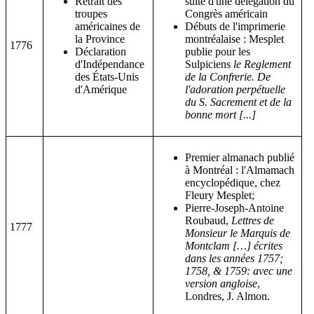
Retrait des
suite d'une délégation du
troupes
Congrès américain
américaines de
Débuts de l'imprimerie
la Province
montréalaise : Mesplet
1776
Déclaration
publie pour les
d'Indépendance
Sulpiciens
le Reglement
des États-Unis
de la Confrerie. De
d'Amérique
l'adoration perpétuelle
du S. Sacrement et de la
bonne mort [...]
Premier almanach publié
à Montréal : l'Almamach
encyclopédique, chez
Fleury Mesplet;
Pierre-Joseph-Antoine
Roubaud,
Lettres de
1777
Monsieur le Marquis de
Montclam […] écrites
dans les années 1757;
1758, & 1759: avec une
version angloise
,
Londres, J. Almon.