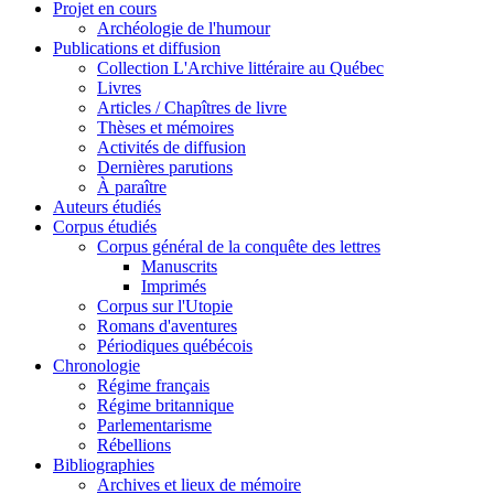
Projet en cours
Archéologie de l'humour
Publications et diffusion
Collection L'Archive littéraire au Québec
Livres
Articles / Chapîtres de livre
Thèses et mémoires
Activités de diffusion
Dernières parutions
À paraître
Auteurs étudiés
Corpus étudiés
Corpus général de la conquête des lettres
Manuscrits
Imprimés
Corpus sur l'Utopie
Romans d'aventures
Périodiques québécois
Chronologie
Régime français
Régime britannique
Parlementarisme
Rébellions
Bibliographies
Archives et lieux de mémoire