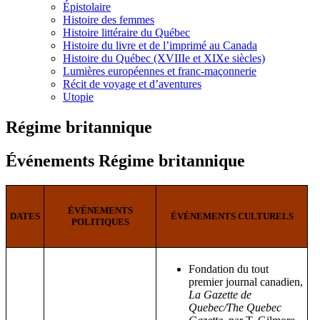
Épistolaire
Histoire des femmes
Histoire littéraire du Québec
Histoire du livre et de l’imprimé au Canada
Histoire du Québec (XVIIIe et XIXe siècles)
Lumières européennes et franc-maçonnerie
Récit de voyage et d’aventures
Utopie
Régime britannique
Événements Régime britannique
ÉVÉNEMENTS
DATES
ÉVÉNEMENTS CULTURELS
POLITIQUES
Fondation du tout
premier journal canadien,
La Gazette de
Quebec/The Quebec