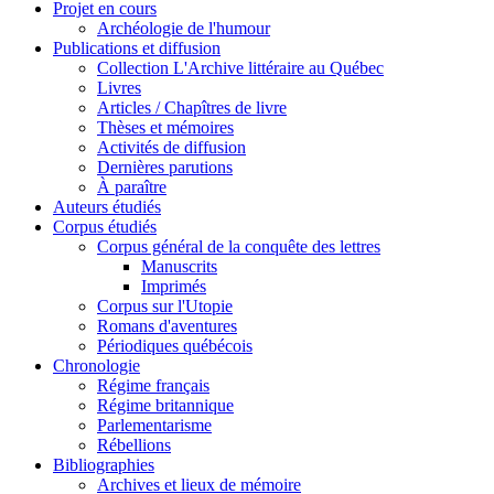
Projet en cours
Archéologie de l'humour
Publications et diffusion
Collection L'Archive littéraire au Québec
Livres
Articles / Chapîtres de livre
Thèses et mémoires
Activités de diffusion
Dernières parutions
À paraître
Auteurs étudiés
Corpus étudiés
Corpus général de la conquête des lettres
Manuscrits
Imprimés
Corpus sur l'Utopie
Romans d'aventures
Périodiques québécois
Chronologie
Régime français
Régime britannique
Parlementarisme
Rébellions
Bibliographies
Archives et lieux de mémoire