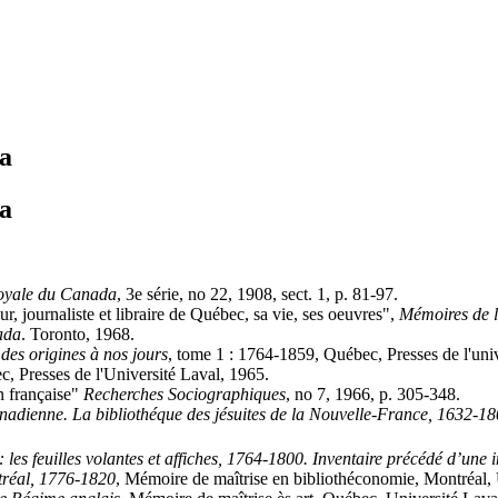
da
da
Royale du Canada
, 3e série, no 22, 1908, sect. 1, p. 81-97.
ournaliste et libraire de Québec, sa vie, ses oeuvres",
Mémoires de l
ada
. Toronto, 1968.
des origines à nos jours
, tome 1 : 1764-1859, Québec, Presses de l'uni
c, Presses de l'Université Laval, 1965.
n française"
Recherches Sociographiques
, no 7, 1966, p. 305-348.
nadienne. La bibliothéque des jésuites de la Nouvelle-France, 1632-18
: les feuilles volantes et affiches, 1764-1800. Inventaire précédé d’une 
tréal, 1776-1820
, Mémoire de maîtrise en bibliothéconomie, Montréal, 