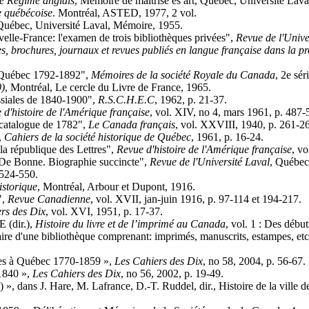
 le Régime anglais
, Mémoire de maîtrise ès art, Québec, Université Lava
re québécoise
. Montréal, ASTED, 1977, 2 vol.
Québec, Université Laval, Mémoire, 1955.
lle-France: l'examen de trois bibliothèques privées",
Revue de l'Unive
es, brochures, journaux et revues publiés en langue française dans la 
 Québec 1792-1892",
Mémoires de la société Royale du Canada
, 2e sér
0)
, Montréal, Le cercle du Livre de France, 1965.
ssiales de 1840-1900",
R.S.C.H.E.C
, 1962, p. 21-37.
 d'histoire de l'Amérique française
, vol. XIV, no 4, mars 1961, p. 487-
catalogue de 1782",
Le Canada français
, vol. XXVIII, 1940, p. 261-2
,
Cahiers de la société historique de Québec
, 1961, p. 16-24.
a république des Lettres",
Revue d'histoire de l'Amérique française
, v
De Bonne. Biographie succincte",
Revue de l'Université Laval
, Québec,
 524-550.
istorique
, Montréal, Arbour et Dupont, 1916.
",
Revue Canadienne
, vol. XVII, jan-juin 1916, p. 97-114 et 194-217.
rs des Dix
, vol. XVI, 1951, p. 17-37.
(dir.),
Histoire du livre et de l’imprimé au Canada
, vol. 1 : Des débu
 d'une bibliothèque comprenant: imprimés, manuscrits, estampes, etc., r
res à Québec 1770-1859 »,
Les Cahiers des Dix
, no 58, 2004, p. 56-67.
1840 »,
Les Cahiers des Dix
, no 56, 2002, p. 19-49.
, dans J. Hare, M. Lafrance, D.-T. Ruddel, dir., Histoire de la vill