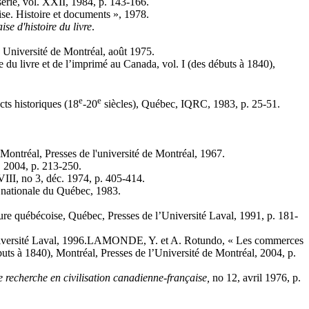
rie, vol. XXII, 1984, p. 143-166.
se. Histoire et documents », 1978.
ise d'histoire du livre
.
 Université de Montréal, août 1975.
 du livre et de l’imprimé au Canada, vol. I (des débuts à 1840),
e
e
ts historiques (18
-20
siècles), Québec, IQRC, 1983, p. 25-51.
Montréal, Presses de l'université de Montréal, 1967.
, 2004, p. 213-250.
III, no 3, déc. 1974, p. 405-414.
 nationale du Québec, 1983.
ure québécoise, Québec, Presses de l’Université Laval, 1991, p. 181-
’Université Laval, 1996.LAMONDE, Y. et A. Rotundo, « Les commerces
débuts à 1840), Montréal, Presses de l’Université de Montréal, 2004, p.
e recherche en civilisation canadienne-française,
no 12, avril 1976, p.