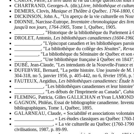
CARON, Pierre,
Le livre dans la vie du clergé québécois sous
CHARTRAND, Georges-A. (dir.),
Livre, bibliothèque et cultu
DEMERS, Clovis,
Musique et Théâtre à Québec. 1764-1800
, 
DICKINSON, John A., "Un aperçu de la vie culturelle en Nouve
DIONNE, Narcisse-Eutrope,
Inventaire chronologique des livr
jusqu'à nos jours, 1764-1905
, Tome 1, Québec, 1905.
____________, "Historique de la bibliothèque du Parlement à
DROLET, Antonio,
Les bibliothèques canadiennes (1604-196
___________, "L'épiscopat canadien et les bibliothèques paroi
___________, "La bibliothèque du collège des Jésuites",
Revue
__________, "La bibliothèque du Séminaire de Québec et son 
___________, "Une bibliothèque française à Québec en 1843"
DUBÉ, Jean-Claude, "Les intendants de la Nouvelle-France et l
DUFEBVRE, Bernard, "La petite histoire. Une journée de M. 
304-318, no 5, janvier 1956, p. 405-442, no 6, février 1956, p.
FAUTEUX, Aegidius,
Les bibliothèques canadiennes: Étude h
____________, "Les bibliothèques canadiennes et leur histoire
____________, "Les débuts de l'Imprimerie au Canada",
Cahie
FLEMING, Patricia, Gilles GALLICHAN et Yvan LAMONDE 
GAGNON, Philéas, Essai de bibliographie canadienne. Inventaire
bibliographiques, Tome 1, Québec, 1895.
GALARNEAU, Claude, « Sociabilité et associations volontai
________________, « Les études classiques au Québec 1760-
________________, « La vie culturelle au Québec (1760-1790) »
civilisations, 1987, p. 89-99.