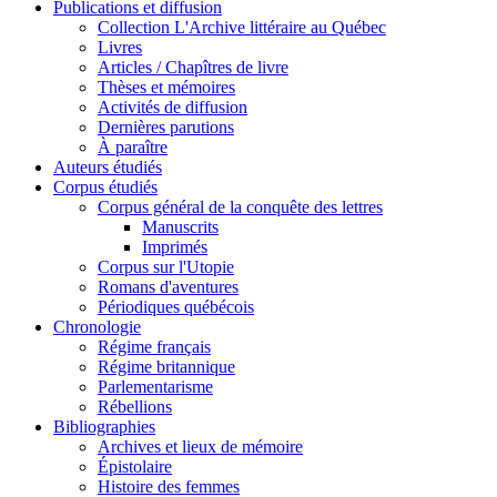
Publications et diffusion
Collection L'Archive littéraire au Québec
Livres
Articles / Chapîtres de livre
Thèses et mémoires
Activités de diffusion
Dernières parutions
À paraître
Auteurs étudiés
Corpus étudiés
Corpus général de la conquête des lettres
Manuscrits
Imprimés
Corpus sur l'Utopie
Romans d'aventures
Périodiques québécois
Chronologie
Régime français
Régime britannique
Parlementarisme
Rébellions
Bibliographies
Archives et lieux de mémoire
Épistolaire
Histoire des femmes