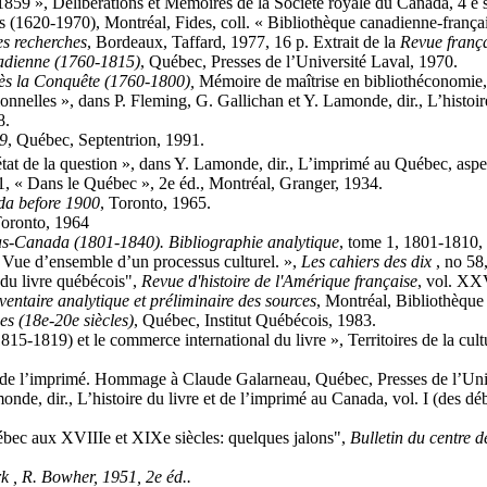
9 », Délibérations et Mémoires de la Société royale du Canada, 4 e sé
(1620-1970), Montréal, Fides, coll. « Bibliothèque canadienne-françai
es recherches
, Bordeaux, Taffard, 1977, 16 p. Extrait de la
Revue
frança
nadienne (1760-1815)
, Québec, Presses de l’Université Laval, 1970.
rès la Conquête (1760-1800),
Mémoire de maîtrise en bibliothéconomie,
nelles », dans P. Fleming, G. Gallichan et Y. Lamonde, dir., L’histoire
8.
49
, Québec, Septentrion, 1991.
tat de la question », dans Y. Lamonde, dir., L’imprimé au Québec, aspec
1, « Dans le Québec », 2e éd., Montréal, Granger, 1934.
da before 1900
, Toronto, 1965.
oronto, 1964
as-Canada (1801-1840). Bibliographie analytique
, tome 1, 1801-1810, 
Vue d’ensemble d’un processus culturel. »,
Les cahiers des dix
, no 58
du livre québécois",
Revue d'histoire de l'Amérique française
, vol. XXV
entaire analytique et préliminaire des sources
, Montréal, Bibliothèque
s (18e-20e siècles)
, Québec, Institut Québécois, 1983.
1819) et le commerce international du livre », Territoires de la cult
 et de l’imprimé. Hommage à Claude Galarneau, Québec, Presses de l
amonde, dir., L’histoire du livre et de l’imprimé au Canada, vol. I (des 
ébec aux XVIIIe et XIXe siècles: quelques jalons",
Bulletin du centre d
k , R. Bowher, 1951, 2e éd..