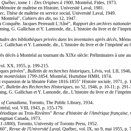
du Québec
, tome 1 :
Des Origines à 1900
, Montréal, Fides, 1973.
 Mémoire de maîtrise en Histoire, Université Laval, 1981.
bec
, Thèse de maîtrise en service social, Université Laval, 1949.
 Montréal",
Cahiers des dix
, no 12, 1947.
 Conquête. Jacques Perreault L'Aîné",
Rapport des archives national
, G. Gallichan et Y. Lamonde, dir., L’histoire du livre et de l’impri
des des bibliothèques privées dans les inventaires après décès
, Mémoi
Gallichan et Y. Lamonde, dir., L’histoire du livre et de l’imprimé au C
 décès à Montréal au tournant du XIXe siècle: Préliminaires à une an
vol. XX, 1955, p. 199-215.
èques privées",
Bulletin de recherches historiques
, Lévis, vol. LII, 1946
te montréalais 1799-1854
, Montréal, Hurtubise HMH, 1974.
t expansion de la librairie Fabre 1816-1855"
Histoire sociale
, 1971, p. 
en",
Bulletin des Recherches Historiques
, no 52, 1946, p. 10-11; p. 291
ng, G. Gallichan et Y. Lamonde, dir., L’histoire du livre et de l’impri
y of Canadiana
, Toronto, The Public Library, 1934.
tréal, vol. VIII, 1943, p. 155-179.
ériodique au Trois-Rivières"
Revue d'histoire de l'Amérique française
,
Longman Canada, 1973.
51-1800)
, Toronto, University of Toronto Press, 1952.
760",
Revue de l'Université Laval
, Québec, vol. IX, no 9, mai 1955, p. 