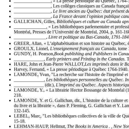
________________, « La presse périodique au Québec, 1764-185
________________, Les collèges classiques au Canada français 
________________,
Le livre ancien au Québec: état présent d
________________,
La France devant l’opinion publique ca
GALLICHAN, Gilles,
Bibliothèques et culture au Canada ap
______________, « Les bibliothèques parlementaire et profession
Montréal, Presses de l’Université de Montréal, 2004, p. 161-16
______________,
Livre et politique au Bas-Canada, 1791-18
GREER, Allan, « L’alphabétisation et son histoire au Québec, é
GROULX, Lionel,
L'enseignement français au Canada
, tome 
GUNDY, H. Pearson,
Book publishing and Publishers in Cana
_____________,
Early printers and Printing in the Canadas.
T
HARE, John et Jean-Pierre WALLOT,
Les imprimés dans le B
Harvey, Fernand, « La presse périodique à Québec 1764-1940. 
LAMONDE, Yvan, "La recherche sur l'histoire de l'imprimé et 
_____________,
Les bibliothèques personnelles au Québec. Inv
_____________ (dir.),
L'imprimé au Québec. Aspects historique
LAMONDE, Y., « La librairie Hector Bossange de Montréal (1815-
218.
LAMONDE, Y. et G. Gallichan, dir., L’histoire de la culture
du livre et la librairie », dans P. Fleming, G. Gallichan et Y. L
132-145.
LEBEL, Marc, "Les bibliothèques collectives de la ville de Qu
15-18.
LEHMAN-HAUP, Hellmut,
The Books in America . , New Yor