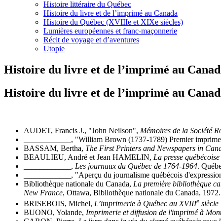
Histoire littéraire du Québec
Histoire du livre et de l’imprimé au Canada
Histoire du Québec (XVIIIe et XIXe siècles)
Lumières européennes et franc-maçonnerie
Récit de voyage et d’aventures
Utopie
Histoire du livre et de l’imprimé au Cana
Histoire du livre et de l’imprimé au Cana
AUDET, Francis J., "John Neilson",
Mémoires de la Société 
____________, "William Brown (1737-1789) Premier imprimeur, j
BASSAM, Bertha,
The First Printers and Newspapers in Can
BEAULIEU, André et Jean HAMELIN,
La presse québécoise 
____________,
Les journaux du Québec de 1764-1964
. Québe
____________, "Aperçu du journalisme québécois d'expressio
Bibliothèque nationale du Canada,
La première bibliothèque ca
New France
, Ottawa, Bibliothèque nationale du Canada, 1972.
e
BRISEBOIS, Michel,
L’imprimerie à Québec au XVIII
siècle 
BUONO, Yolande,
Imprimerie et diffusion de l'imprimé à Mon