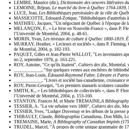
LEMIRE, Maurice (dir.),
Dictionnaire des oeuvres littéraires 
LEMOINE, Réjean,
Le marché du livre à Québec 1764-1839
,
LUCE, Jean,
Les Bibliothèques paroissiales de la ville de Qué
MASSICOTTE, Edouard-Zotique, "Bibliothèques d'autrefois à
MATHIEU, Jacques, "Un négociant de Québec à l'époque de la
MELANÇON, F., « Le livre en Nouvelle-France », dans P. Fleming
l’Université de Montréal, 2004, p. 48-61.
MORIN, Yvan,
Les niveaux de culture à Québec 1800-1819. Étu
MURRAY, Heather, « Lecteurs et sociétés », dans P. Fleming, G. 
de Montréal, 2004, p. 182-193.
PAQUET, Gilles et Jean-Pierre WALLOT, "Les inventaires après
no 2, septembre 1976, p. 163-221.
ROY, Antoine, "Ce qu'ils lisaient",
Cahiers des dix
, Montréal, 
____________, "Sur quelques ventes aux enchères de biblioth
ROY, Jean-Louis,
Édouard-Raymond Fabre. Libraire et Patrio
____________, "Livres et société bas-canadienne, croissance e
ROY, Pierre-Georges, "Les premiers manuels scolaires canadi
SMITH, K., « Les bibliothèques de collectivités », dans P. Flemi
l’Université de Montréal, 2004, p. 153-160.
STANTON, Frances M. et Marie TREMAINE,
A Bibliograph
TESSIER, A. "La vie urbaine vers 1800",
Cahiers des dix
, Mon
TESSIER, Yves, "Ludger Duvernay et les débuts de la presse p
THIBAULT, Claude,
Bibliographia Canadiana
, Don Mills, 
TREMAINE, Marie,
A Bibliography of Canadian Impints (17
TRUDEL, Marcel, "À propos de cette unique grammaire de 1